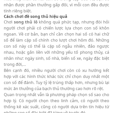
nhận được phần thưởng gấp đôi, vì mỗi con đều được
tính riêng biệt.
Cách chơi đề song thủ hiệu quả
Chơi
song thủ lô
không quá phức tạp, nhưng đòi hỏi
người chơi phải có chiến lược lựa chọn con số khôn
ngoan. Về cơ bản, bạn chỉ cần chọn hai số có hai chữ
số để làm cặp số chính cho lượt chơi hôm đó. Những
con số này có thể là cặp số ngẫu nhiên, đảo ngược
nhau, hoặc gắn liền với những yếu tố phong thủy, cá
nhân như: ngày sinh, số nhà, biển số xe, ngày đặc biệt
trong đời,…
Bên cạnh đó, nhiều người chơi còn có xu hướng kết
hợp với các hình thức khác tức chỉ chọn duy nhất một
con số để đánh. Tuy tỷ lệ trúng thấp hơn, nhưng bù lại
mức ăn thưởng của bạch thủ thường cao hơn rõ rệt.
Quan trọng nhất vẫn là phương pháp chọn số sao cho
hợp lý. Có người chọn theo linh cảm, có người theo
thống kê xác suất, cũng có người dựa trên tín hiệu từ
những con số đặc biệt đã từng về trước đó.