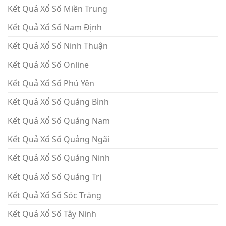
Kết Quả Xổ Số Miền Trung
Kết Quả Xổ Số Nam Định
Kết Quả Xổ Số Ninh Thuận
Kết Quả Xổ Số Online
Kết Quả Xổ Số Phú Yên
Kết Quả Xổ Số Quảng Bình
Kết Quả Xổ Số Quảng Nam
Kết Quả Xổ Số Quảng Ngãi
Kết Quả Xổ Số Quảng Ninh
Kết Quả Xổ Số Quảng Trị
Kết Quả Xổ Số Sóc Trăng
Kết Quả Xổ Số Tây Ninh