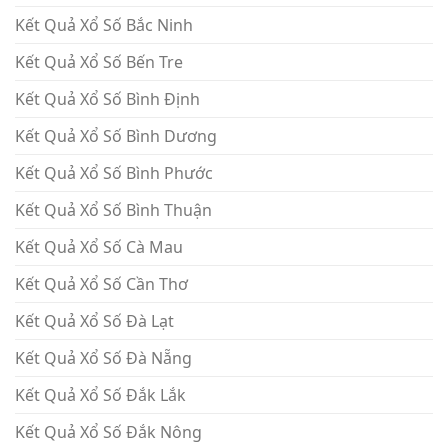
Kết Quả Xổ Số Bắc Ninh
Kết Quả Xổ Số Bến Tre
Kết Quả Xổ Số Bình Định
Kết Quả Xổ Số Bình Dương
Kết Quả Xổ Số Bình Phước
Kết Quả Xổ Số Bình Thuận
Kết Quả Xổ Số Cà Mau
Kết Quả Xổ Số Cần Thơ
Kết Quả Xổ Số Đà Lạt
Kết Quả Xổ Số Đà Nẵng
Kết Quả Xổ Số Đắk Lắk
Kết Quả Xổ Số Đắk Nông