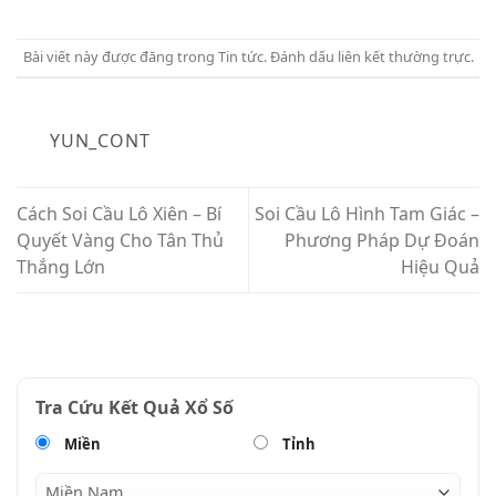
Bài viết này được đăng trong
Tin tức
. Đánh dấu
liên kết thường trực
.
YUN_CONT
Cách Soi Cầu Lô Xiên – Bí
Soi Cầu Lô Hình Tam Giác –
Quyết Vàng Cho Tân Thủ
Phương Pháp Dự Đoán
Thắng Lớn
Hiệu Quả
Tra Cứu Kết Quả Xổ Số
Miền
Tỉnh