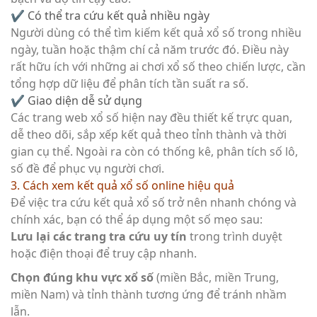
✔ Có thể tra cứu kết quả nhiều ngày
Người dùng có thể tìm kiếm kết quả xổ số trong nhiều
ngày, tuần hoặc thậm chí cả năm trước đó. Điều này
rất hữu ích với những ai chơi xổ số theo chiến lược, cần
tổng hợp dữ liệu để phân tích tần suất ra số.
✔ Giao diện dễ sử dụng
Các trang web xổ số hiện nay đều thiết kế trực quan,
dễ theo dõi, sắp xếp kết quả theo tỉnh thành và thời
gian cụ thể. Ngoài ra còn có thống kê, phân tích số lô,
số đề để phục vụ người chơi.
3. Cách xem kết quả xổ số online hiệu quả
Để việc tra cứu kết quả xổ số trở nên nhanh chóng và
chính xác, bạn có thể áp dụng một số mẹo sau:
Lưu lại các trang tra cứu uy tín
trong trình duyệt
hoặc điện thoại để truy cập nhanh.
Chọn đúng khu vực xổ số
(miền Bắc, miền Trung,
miền Nam) và tỉnh thành tương ứng để tránh nhầm
lẫn.