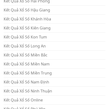
Kết Quả Xổ Số Hải Phòng
Kết Quả Xổ Số Hậu Giang
Kết Quả Xổ Số Khánh Hòa
Kết Quả Xổ Số Kiên Giang
Kết Quả Xổ Số Kon Tum
Kết Quả Xổ Số Long An
Kết Quả Xổ Số Miền Bắc
Kết Quả Xổ Số Miền Nam
Kết Quả Xổ Số Miền Trung
Kết Quả Xổ Số Nam Định
Kết Quả Xổ Số Ninh Thuận
Kết Quả Xổ Số Online
Kết Quả Xổ Số Phú Yên