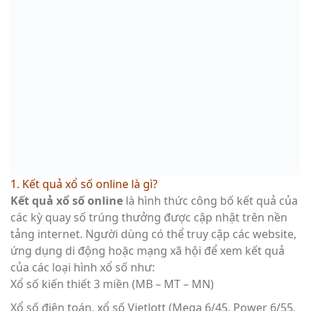
1. Kết quả xổ số online là gì?
Kết quả xổ số online
là hình thức công bố kết quả của
các kỳ quay số trúng thưởng được cập nhật trên nền
tảng internet. Người dùng có thể truy cập các website,
ứng dụng di động hoặc mạng xã hội để xem kết quả
của các loại hình xổ số như:
Xổ số kiến thiết 3 miền (MB – MT – MN)
Xổ số điện toán, xổ số Vietlott (Mega 6/45, Power 6/55,