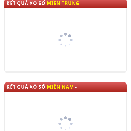
KẾT QUẢ XỔ SỐ
MIỀN TRUNG
-
8
7
6
5
4
3
2
1
ĐB
KẾT QUẢ XỔ SỐ
MIỀN NAM
-
8
7
6
5
4