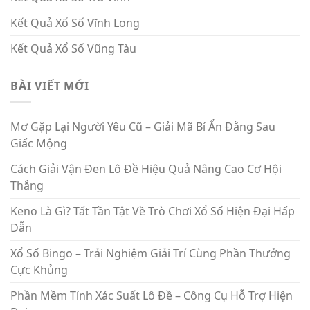
Kết Quả Xổ Số Vĩnh Long
Kết Quả Xổ Số Vũng Tàu
BÀI VIẾT MỚI
Mơ Gặp Lại Người Yêu Cũ – Giải Mã Bí Ẩn Đằng Sau
Giấc Mộng
Cách Giải Vận Đen Lô Đề Hiệu Quả Nâng Cao Cơ Hội
Thắng
Keno Là Gì? Tất Tần Tật Về Trò Chơi Xổ Số Hiện Đại Hấp
Dẫn
Xổ Số Bingo – Trải Nghiệm Giải Trí Cùng Phần Thưởng
Cực Khủng
Phần Mềm Tính Xác Suất Lô Đề – Công Cụ Hỗ Trợ Hiện