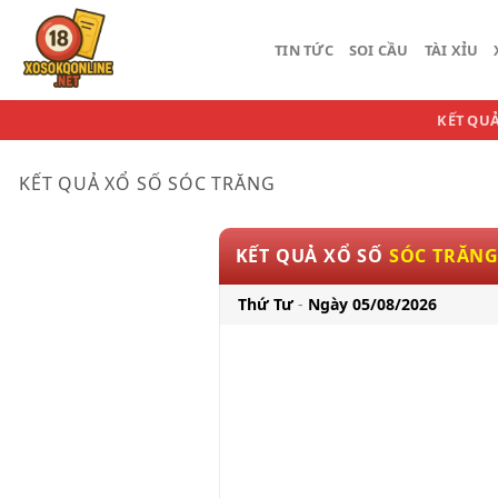
Bỏ
qua
TIN TỨC
SOI CẦU
TÀI XỈU
nội
dung
KẾT QUẢ
KẾT QUẢ XỔ SỐ SÓC TRĂNG
KẾT QUẢ XỔ SỐ
SÓC TRĂN
Thứ Tư
-
Ngày
05/08/2026
Giải tám
Giải bảy
Giải sáu