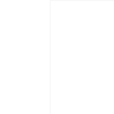
Giải tám
Giải bảy
Giải sáu
Giải năm
42861 - 275
Giải tư
Giải ba
Giải nhì
Giải nhất