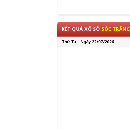
Giải Đặc Biệt
KẾT QUẢ XỔ SỐ
SÓC TRĂN
Thứ Tư
-
Ngày
22/07/2026
Giải tám
Giải bảy
Giải sáu
Giải năm
37857 - 044
Giải tư