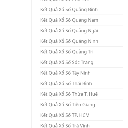
Kết Quả Xổ Số Quảng Bình
Kết Quả Xổ Số Quảng Nam
Kết Quả Xổ Số Quảng Ngãi
Kết Quả Xổ Số Quảng Ninh
Kết Quả Xổ Số Quảng Trị
Kết Quả Xổ Số Sóc Trăng
Kết Quả Xổ Số Tây Ninh
Kết Quả Xổ Số Thái Bình
Kết Quả Xổ Số Thừa T. Huế
Kết Quả Xổ Số Tiền Giang
Kết Quả Xổ Số TP. HCM
Kết Quả Xổ Số Trà Vinh