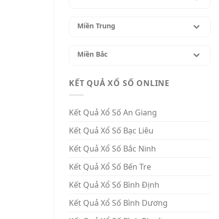
Miền Trung
Miền Bắc
KẾT QUẢ XỔ SỐ ONLINE
Kết Quả Xổ Số An Giang
Kết Quả Xổ Số Bạc Liêu
Kết Quả Xổ Số Bắc Ninh
Kết Quả Xổ Số Bến Tre
Kết Quả Xổ Số Bình Định
Kết Quả Xổ Số Bình Dương