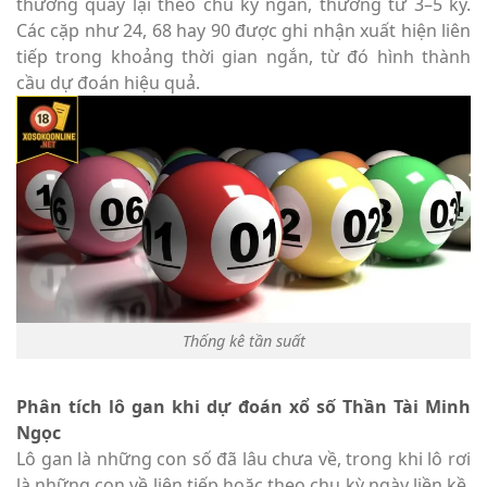
thường quay lại theo chu kỳ ngắn, thường từ 3–5 kỳ.
Các cặp như 24, 68 hay 90 được ghi nhận xuất hiện liên
tiếp trong khoảng thời gian ngắn, từ đó hình thành
cầu dự đoán hiệu quả.
Thống kê tần suất
Phân tích lô gan khi dự đoán xổ số Thần Tài Minh
Ngọc
Lô gan là những con số đã lâu chưa về, trong khi lô rơi
là những con về liên tiếp hoặc theo chu kỳ ngày liền kề.