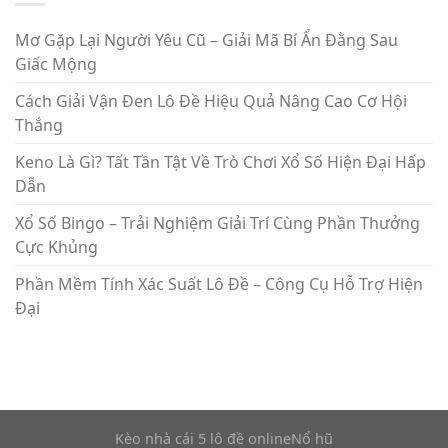
Mơ Gặp Lại Người Yêu Cũ – Giải Mã Bí Ẩn Đằng Sau
Giấc Mộng
Cách Giải Vận Đen Lô Đề Hiệu Quả Nâng Cao Cơ Hội
Thắng
Keno Là Gì? Tất Tần Tật Về Trò Chơi Xổ Số Hiện Đại Hấp
Dẫn
Xổ Số Bingo – Trải Nghiệm Giải Trí Cùng Phần Thưởng
Cực Khủng
Phần Mềm Tính Xác Suất Lô Đề – Công Cụ Hỗ Trợ Hiện
Đại
Kèo nhà cái 5
lô đề online
Nổ hũ