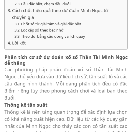
Cầu đặc biệt, chạm đầu đuôi
Cách chốt hiệu quả theo dự đoán Minh Ngọc từ
chuyên gia
Chốt số từ giải tám và giải đặc biệt
Lọc cặp số theo bạc nhớ
Theo dõi bảng cầu động và lịch quay
Lời kết
Phân tích cơ sở dự đoán xổ số Thần Tài Minh Ngọc
dễ thắng
Các phương pháp phán đoán xổ số Thần Tài Minh
Ngọc chủ yếu dựa vào dữ liệu lịch sử, tần suất lô và các
cầu đang hình thành. Mỗi dạng phân tích đều có đặc
điểm riêng tùy theo phong cách chơi và loại bạn theo
đuổi.
Thống kê tần suất
Thống kê là nền tảng quan trọng để xác định lựa chọn
có khả năng xuất hiện cao. Dữ liệu từ các kỳ quay gần
nhất của Minh Ngọc cho thấy các con có tần suất cao