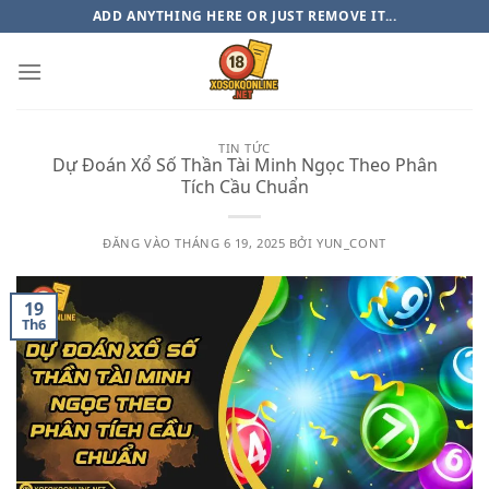
Bỏ
ADD ANYTHING HERE OR JUST REMOVE IT...
qua
nội
dung
TIN TỨC
Dự Đoán Xổ Số Thần Tài Minh Ngọc Theo Phân
Tích Cầu Chuẩn
ĐĂNG VÀO
THÁNG 6 19, 2025
BỞI
YUN_CONT
19
Th6