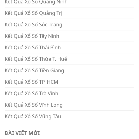
Kết Quả Xổ Số Quảng Ninh
Kết Quả Xổ Số Quảng Trị
Kết Quả Xổ Số Sóc Trăng
Kết Quả Xổ Số Tây Ninh
Kết Quả Xổ Số Thái Bình
Kết Quả Xổ Số Thừa T. Huế
Kết Quả Xổ Số Tiền Giang
Kết Quả Xổ Số TP. HCM
Kết Quả Xổ Số Trà Vinh
Kết Quả Xổ Số Vĩnh Long
Kết Quả Xổ Số Vũng Tàu
BÀI VIẾT MỚI