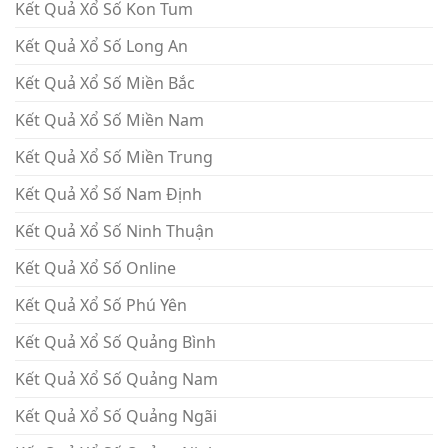
Kết Quả Xổ Số Kon Tum
Kết Quả Xổ Số Long An
Kết Quả Xổ Số Miền Bắc
Kết Quả Xổ Số Miền Nam
Kết Quả Xổ Số Miền Trung
Kết Quả Xổ Số Nam Định
Kết Quả Xổ Số Ninh Thuận
Kết Quả Xổ Số Online
Kết Quả Xổ Số Phú Yên
Kết Quả Xổ Số Quảng Bình
Kết Quả Xổ Số Quảng Nam
Kết Quả Xổ Số Quảng Ngãi