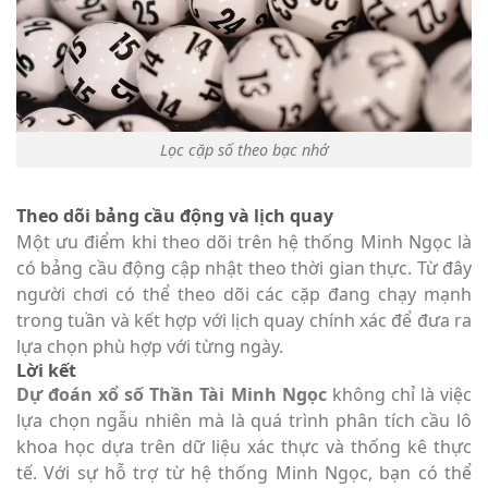
Lọc cặp số theo bạc nhớ
Theo dõi bảng cầu động và lịch quay
Một ưu điểm khi theo dõi trên hệ thống Minh Ngọc là
có bảng cầu động cập nhật theo thời gian thực. Từ đây
người chơi có thể theo dõi các cặp đang chạy mạnh
trong tuần và kết hợp với lịch quay chính xác để đưa ra
lựa chọn phù hợp với từng ngày.
Lời kết
Dự đoán xổ số Thần Tài Minh Ngọc
không chỉ là việc
lựa chọn ngẫu nhiên mà là quá trình phân tích cầu lô
khoa học dựa trên dữ liệu xác thực và thống kê thực
tế. Với sự hỗ trợ từ hệ thống Minh Ngọc, bạn có thể